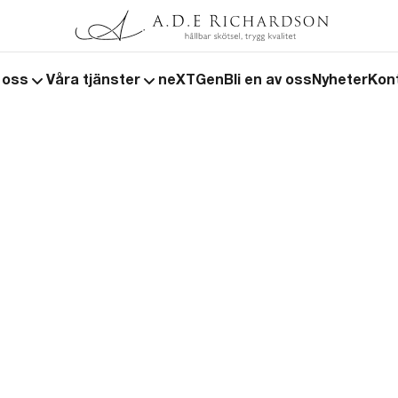
 oss
Våra tjänster
neXTGen
Bli en av oss
Nyheter
Kon