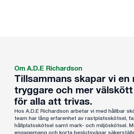
Om A.D.E Richardson
Tillsammans skapar vi en 
tryggare och mer välskött 
för alla att trivas.
Hos A.D.E Richardson arbetar vi med hållbar sköt
team har lång erfarenhet av rastplatsskötsel, f
hållplatsskötsel samt mark- och miljöskötsel. M
engagemang och korta beslutsvägar säkerställer v