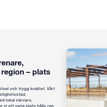
renare,
region – plats
sel och trygg kvalitet. Vårt
astighetsstäd,
ed lokal närvaro,
i att varje plats hålls ren,