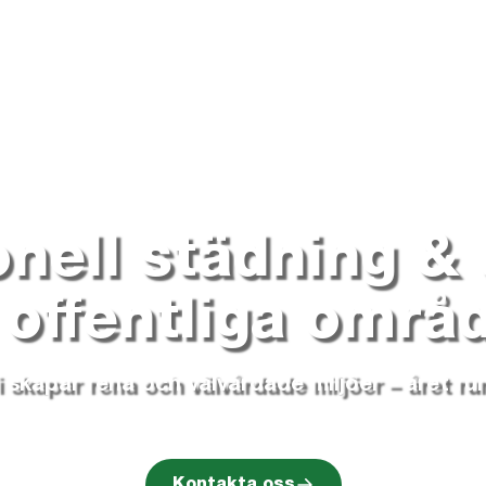
onell städning & 
 offentliga områ
i skapar rena och välvårdade miljöer – året run
Kontakta oss