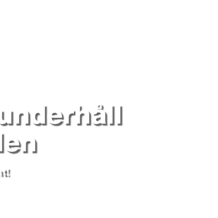
underhåll
den
t!