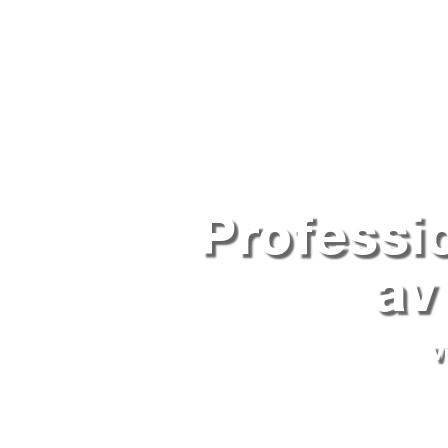
Professi
av
V