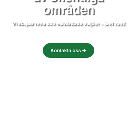
områden
Vi skapar rena och välvårdade miljöer – året runt!
Kontakta oss